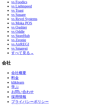
vs
Foodics
vs
Lightspeed
vs
Toast
vs
Square
vs
Revel Systems
vs
Moka POS
vs
Qashier
vs
Oddle
vs
StoreHub
vs
Zeoniq
vs
AirREGI
vs
Smaregi
すべて見る
→
会社
会社概要
料金
kliklearn
学ぶ
お問い合わせ
採用情報
プライバシーポリシー