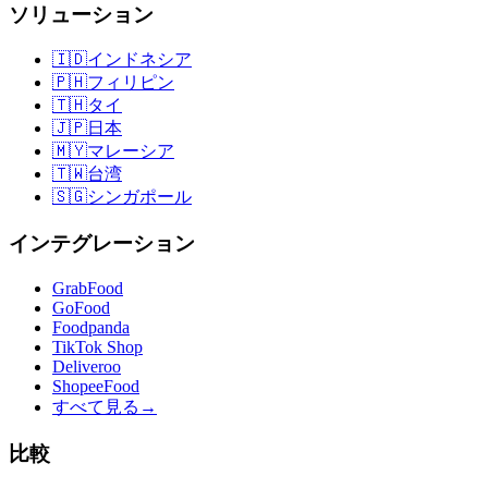
ソリューション
🇮🇩
インドネシア
🇵🇭
フィリピン
🇹🇭
タイ
🇯🇵
日本
🇲🇾
マレーシア
🇹🇼
台湾
🇸🇬
シンガポール
インテグレーション
GrabFood
GoFood
Foodpanda
TikTok Shop
Deliveroo
ShopeeFood
すべて見る
→
比較