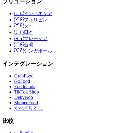
ソリューション
🇮🇩
インドネシア
🇵🇭
フィリピン
🇹🇭
タイ
🇯🇵
日本
🇲🇾
マレーシア
🇹🇼
台湾
🇸🇬
シンガポール
インテグレーション
GrabFood
GoFood
Foodpanda
TikTok Shop
Deliveroo
ShopeeFood
すべて見る
→
比較
vs
Foodics