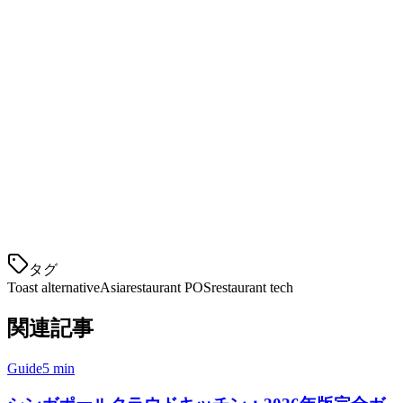
4. HashMicro (シンガポール/ID)
HashMicroはPOSを含む包括的なERPソリューションを提供
しています。彼らはシンガポールとインドネシアに存在感が
ありますが、よりエンタープライズに焦点を当てています。
KlikitがトップのToast代替になる理由
Klikitは両方の世界で最善を組み合わせ
タグ
Toast alternative
Asia
restaurant POS
restaurant tech
関連記事
Guide
5 min