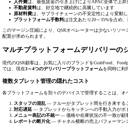
人件費
は、最低賃金の引き上げによりAPAC全体で上昇
不動産賃料
は、好立地で継続的に高騰しています
原材料費
は、サプライチェーンの不安定性により変動し
プラットフォーム手数料
は注文あたり20～35%を占
このマージン圧縮により、QSRオペレーターは少ないリソ
配置が求められます。
マルチプラットフォームデリバリーの
現代のQSR顧客は、お気に入りのブランドをGrabFood、Foodp
では、現在
3～4つのデリバリープラットフォーム
を同時に利
複数タブレット管理の隠れたコスト
各プラットフォームを別々のデバイスで管理することは、オ
スタッフの混乱
— クルーがタブレット間を行き来する
対応遅延
— タブレットからキッチンへの手動入力がボ
メニュー表記の不統一
— 価格や在庫状況の不一致が顧
レポートの断片化
— チャネル横断の売上パフォーマン