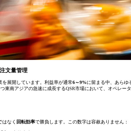
高注文量管理
業を展開しています。利益率が通常
6～9%
に留まる中、あらゆ
模を持つ東南アジアの急速に成長するQSR市場において、オペレ
ではなく
回転効率
で勝負します。この数字は容赦ありません：