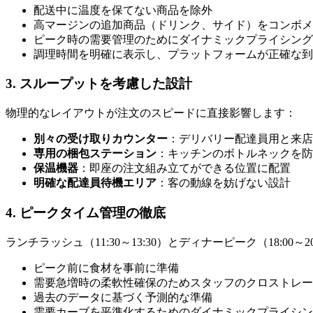
配送中に温度を保てない商品を除外
高マージンの追加商品（ドリンク、サイド）をコンボメ
ピーク時の需要管理のためにダイナミックプライシング
調理時間を明確に表示し、プラットフォームが正確な到
3. スループットを考慮した設計
物理的なレイアウトが注文のスピードに直接影響します：
別々の受け取りカウンター
：デリバリー配達員用と来店
専用の梱包ステーション
：キッチンのボトルネックを防
保温機器
：即座の注文組み立てができる位置に配置
明確な配達員待機エリア
：客の動線を妨げない設計
4. ピークタイム管理の徹底
ランチラッシュ（11:30～13:30）とディナーピーク（18:
ピーク前に食材を事前に準備
需要急増時の柔軟性確保のためスタッフのクロストレー
過去のデータに基づく予測的な準備
需要カーブを平準化するためのダイナミックプライシン