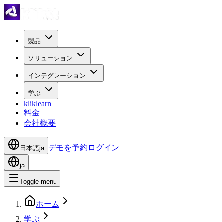
製品
ソリューション
インテグレーション
学ぶ
kliklearn
料金
会社概要
デモを予約
ログイン
日本語
ja
ja
Toggle menu
ホーム
学ぶ