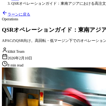
QSRオペレーションガイド：東南アジアにおける高注
ラーンに戻る
Operations
QSRオペレーションガイド：東南アジ
APACのQSR向け。高回転・低マージン下でのオペレーシ
klikit Team
2026年2月10日
8 min
read