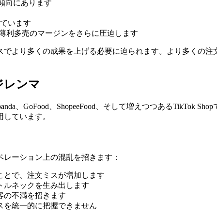
傾向にあります
ています
め、薄利多売のマージンをさらに圧迫します
ースでより多くの成果を上げる必要に迫られます。より多くの注
ジレンマ
anda、GoFood、ShopeeFood、そして増えつつあるTikT
用しています。
ペレーション上の混乱を招きます：
ことで、注文ミスが増加します
トルネックを生み出します
客の不満を招きます
スを統一的に把握できません