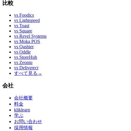
比較
vs
Foodics
vs
Lightspeed
vs
Toast
vs
Square
vs
Revel Systems
vs
Moka POS
vs
Qashier
vs
Oddle
vs
StoreHub
vs
Zeoniq
vs
Deliverect
すべて見る
→
会社
会社概要
料金
kliklearn
学ぶ
お問い合わせ
採用情報