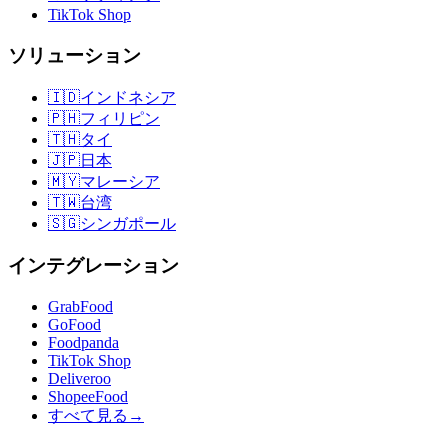
TikTok Shop
ソリューション
🇮🇩
インドネシア
🇵🇭
フィリピン
🇹🇭
タイ
🇯🇵
日本
🇲🇾
マレーシア
🇹🇼
台湾
🇸🇬
シンガポール
インテグレーション
GrabFood
GoFood
Foodpanda
TikTok Shop
Deliveroo
ShopeeFood
すべて見る
→