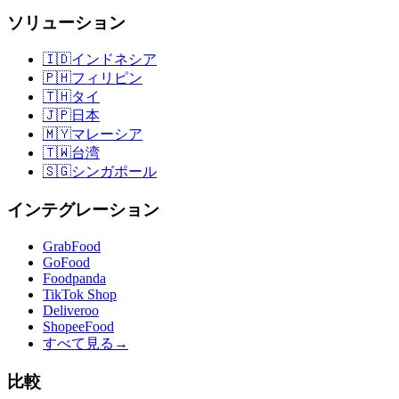
ソリューション
🇮🇩
インドネシア
🇵🇭
フィリピン
🇹🇭
タイ
🇯🇵
日本
🇲🇾
マレーシア
🇹🇼
台湾
🇸🇬
シンガポール
インテグレーション
GrabFood
GoFood
Foodpanda
TikTok Shop
Deliveroo
ShopeeFood
すべて見る
→
比較