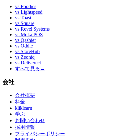
vs
Foodics
vs
Lightspeed
vs
Toast
vs
Square
vs
Revel Systems
vs
Moka POS
vs
Qashier
vs
Oddle
vs
StoreHub
vs
Zeoniq
vs
Deliverect
すべて見る
→
会社
会社概要
料金
kliklearn
学ぶ
お問い合わせ
採用情報
プライバシーポリシー