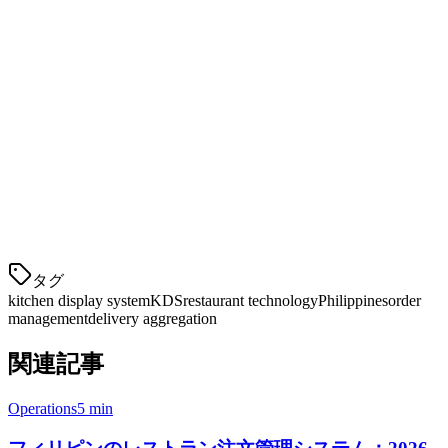
視性
をはっきり見ることができる
準備時間追
遅いアイテムを特定し、最適化する
跡
ステーショ
グリルアイテムをグリルステーション
ンルーティ
に、フライアイテムをフライヤーに送
ング
る
モバイル/タ
ブレット互
キッチン内の任意の画面
換性
タグ
kitchen display system
KDS
restaurant technology
Philippines
order
management
delivery aggregation
関連記事
Operations
5 min