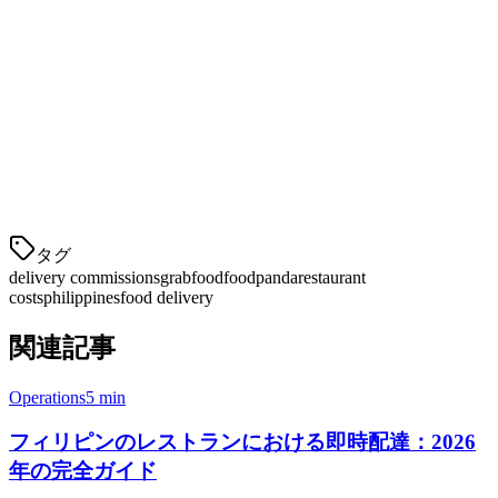
ッフをトレーニングしてこれらを獲得します
自家デリバリー：
近隣の顧客に対しては、プラット
フォーム手数料よりも低いコストでデリバリーできま
す
4. マージンを高めるためのメニューの最適化
デリバリープラ
タグ
delivery commissions
grabfood
foodpanda
restaurant
costs
philippines
food delivery
関連記事
Operations
5 min
フィリピンのレストランにおける即時配達：2026
年の完全ガイド