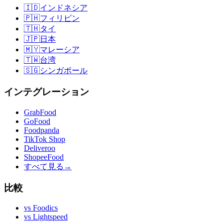
🇮🇩
インドネシア
🇵🇭
フィリピン
🇹🇭
タイ
🇯🇵
日本
🇲🇾
マレーシア
🇹🇼
台湾
🇸🇬
シンガポール
インテグレーション
GrabFood
GoFood
Foodpanda
TikTok Shop
Deliveroo
ShopeeFood
すべて見る
→
比較
vs
Foodics
vs
Lightspeed