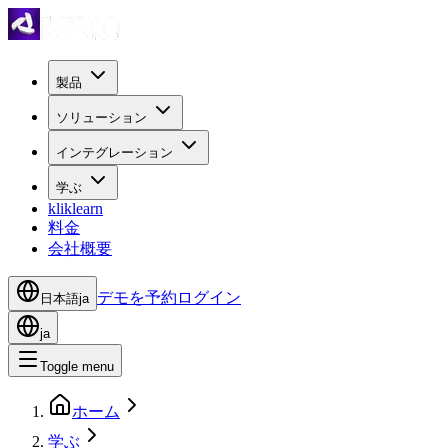
製品
ソリューション
インテグレーション
学ぶ
kliklearn
料金
会社概要
デモを予約
ログイン
日本語
ja
ja
Toggle menu
ホーム
学ぶ