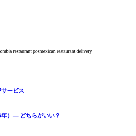
ekを管理することは、私たちの運営方法を変えました。"
ものと比べてほんの一部です。"
ータに基づいて在庫を予
lombia restaurant pos
mexican restaurant delivery
替サービス
6年）— どちらがいい？