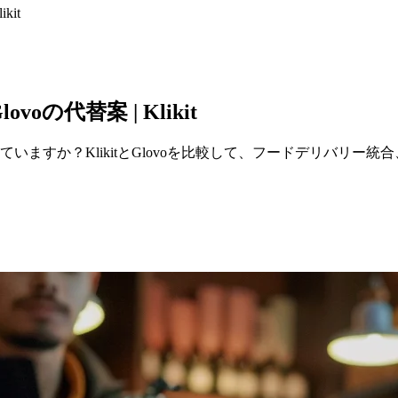
it
代替案 | Klikit
ていますか？KlikitとGlovoを比較して、フードデリバリ