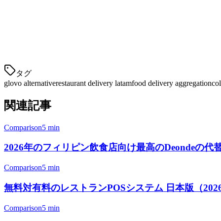
Klikitの利点：
"1つのタブレットからGrab、Foodpanda、Goj
"支払いに対する2%の手数料は、以前支払っていた
"すべての注文を1か所で見ることができ、過去のデ
タグ
glovo alternative
restaurant delivery latam
food delivery aggregation
co
関連記事
Comparison
5 min
2026年のフィリピン飲食店向け最高のDeondeの代
Comparison
5 min
無料対有料のレストランPOSシステム 日本版（202
Comparison
5 min