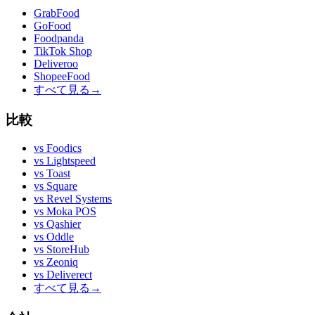
GrabFood
GoFood
Foodpanda
TikTok Shop
Deliveroo
ShopeeFood
すべて見る
→
比較
vs
Foodics
vs
Lightspeed
vs
Toast
vs
Square
vs
Revel Systems
vs
Moka POS
vs
Qashier
vs
Oddle
vs
StoreHub
vs
Zeoniq
vs
Deliverect
すべて見る
→