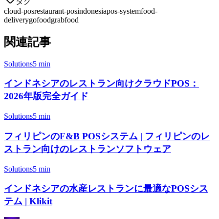
タグ
cloud-pos
restaurant-pos
indonesia
pos-system
food-
delivery
gofood
grabfood
関連記事
Solutions
5 min
インドネシアのレストラン向けクラウドPOS：
2026年版完全ガイド
Solutions
5 min
フィリピンのF&B POSシステム | フィリピンのレ
ストラン向けのレストランソフトウェア
Solutions
5 min
インドネシアの水産レストランに最適なPOSシス
テム | Klikit