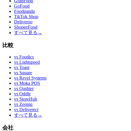
GrabFood
GoFood
Foodpanda
TikTok Shop
Deliveroo
ShopeeFood
すべて見る
→
比較
vs
Foodics
vs
Lightspeed
vs
Toast
vs
Square
vs
Revel Systems
vs
Moka POS
vs
Qashier
vs
Oddle
vs
StoreHub
vs
Zeoniq
vs
Deliverect
すべて見る
→
会社