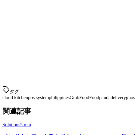
6. ローコMISSION率
多くのPOSプロバイダーは、注文ごとの高額な手数料を請求
プラットフォームはすでに15-30％の手数料を徴収しています
フィリピンのクラウドキッチンPOSオ
機能
Klikit
注文集計
タグ
cloud kitchen
pos system
philippines
GrabFood
Foodpanda
delivery
ghos
関連記事
Solutions
5 min