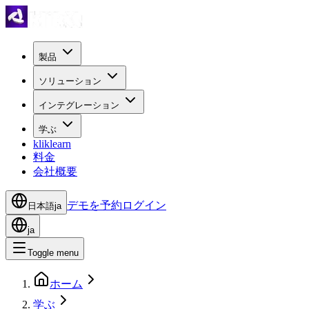
製品
ソリューション
インテグレーション
学ぶ
kliklearn
料金
会社概要
デモを予約
ログイン
日本語
ja
ja
Toggle menu
ホーム
学ぶ