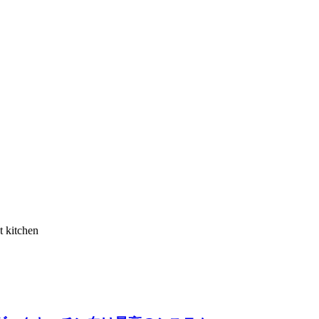
して、薄いマージンを奪っています。注文ごとの手数料が低いま
。
プションを比較する
従来のPOS
t kitchen