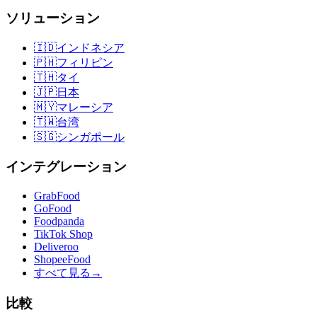
ソリューション
🇮🇩
インドネシア
🇵🇭
フィリピン
🇹🇭
タイ
🇯🇵
日本
🇲🇾
マレーシア
🇹🇼
台湾
🇸🇬
シンガポール
インテグレーション
GrabFood
GoFood
Foodpanda
TikTok Shop
Deliveroo
ShopeeFood
すべて見る
→
比較