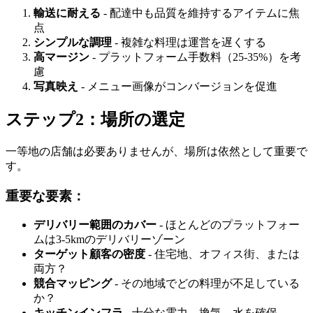
輸送に耐える
- 配達中も品質を維持するアイテムに焦
点
シンプルな調理
- 複雑な料理は運営を遅くする
高マージン
- プラットフォーム手数料（25-35%）を考
慮
写真映え
- メニュー画像がコンバージョンを促進
ステップ2：場所の選定
一等地の店舗は必要ありませんが、場所は依然として重要で
す。
重要な要素：
デリバリー範囲のカバー
- ほとんどのプラットフォー
ムは3-5kmのデリバリーゾーン
ターゲット顧客の密度
- 住宅地、オフィス街、または
両方？
競合マッピング
- その地域でどの料理が不足している
か？
キッチンインフラ
- 十分な電力、換気、水を確保