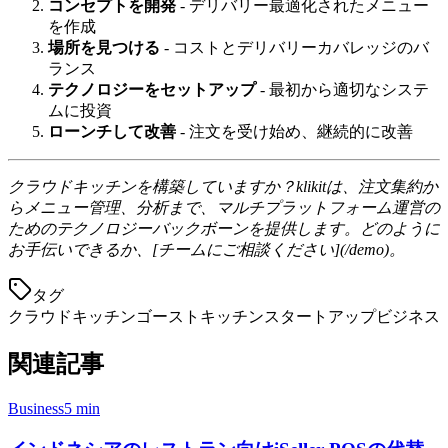
コンセプトを開発
- デリバリー最適化されたメニュー
を作成
場所を見つける
- コストとデリバリーカバレッジのバ
ランス
テクノロジーをセットアップ
- 最初から適切なシステ
ムに投資
ローンチして改善
- 注文を受け始め、継続的に改善
クラウドキッチンを構築していますか？klikitは、注文集約か
らメニュー管理、分析まで、マルチプラットフォーム運営の
ためのテクノロジーバックボーンを提供します。どのように
お手伝いできるか、[チームにご相談ください](/demo)。
タグ
クラウドキッチン
ゴーストキッチン
スタートアップ
ビジネス
関連記事
Business
5 min