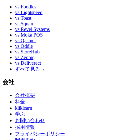
vs
Foodics
vs
Lightspeed
vs
Toast
vs
Square
vs
Revel Systems
vs
Moka POS
vs
Qashier
vs
Oddle
vs
StoreHub
vs
Zeoniq
vs
Deliverect
すべて見る
→
会社
会社概要
料金
kliklearn
学ぶ
お問い合わせ
採用情報
プライバシーポリシー