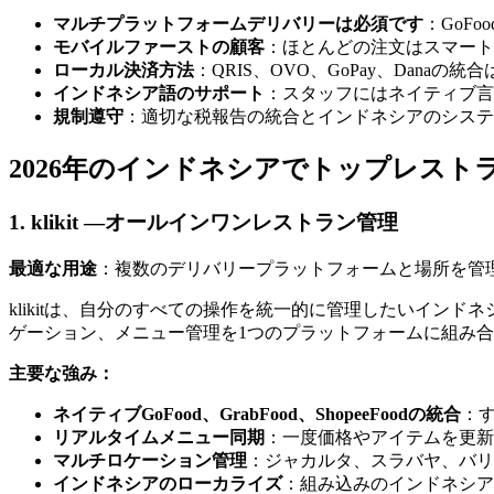
マルチプラットフォームデリバリーは必須です
：GoFo
モバイルファーストの顧客
：ほとんどの注文はスマート
ローカル決済方法
：QRIS、OVO、GoPay、Danaの
インドネシア語のサポート
：スタッフにはネイティブ言
規制遵守
：適切な税報告の統合とインドネシアのシステ
2026年のインドネシアでトップレスト
1. klikit —オールインワンレストラン管理
最適な用途
：複数のデリバリープラットフォームと場所を管
klikitは、自分のすべての操作を統一的に管理したいインド
ゲーション、メニュー管理を1つのプラットフォームに組み
主要な強み：
ネイティブGoFood、GrabFood、ShopeeFoodの統合
：
リアルタイムメニュー同期
：一度価格やアイテムを更新
マルチロケーション管理
：ジャカルタ、スラバヤ、バリ
インドネシアのローカライズ
：組み込みのインドネシア