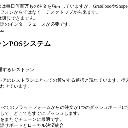
odは毎日何百万もの注文を独占していますが、GrabFoodやShop
フォンからではなく、デスクトップから来ます。
統合は譲歩できません。
語のインターフェースが必要です。
ム
ランPOSシステム
理するレストラン
ネシアのレストランにとっての领先する選択と現れています。従来のP
合わせています。
すべてのプラットフォームからの注文が1つのダッシュボードに
して、どこでもすぐにプッシュします。
をまたぐチェーンに最適です。
語サポートとローカル決済統合