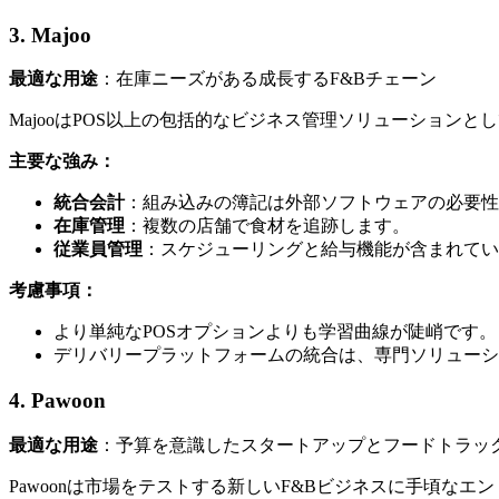
3. Majoo
最適な用途
：在庫ニーズがある成長するF&Bチェーン
MajooはPOS以上の包括的なビジネス管理ソリューショ
主要な強み：
統合会計
：組み込みの簿記は外部ソフトウェアの必要性
在庫管理
：複数の店舗で食材を追跡します。
従業員管理
：スケジューリングと給与機能が含まれてい
考慮事項：
より単純なPOSオプションよりも学習曲線が陡峭です。
デリバリープラットフォームの統合は、専門ソリューシ
4. Pawoon
最適な用途
：予算を意識したスタートアップとフードトラッ
Pawoonは市場をテストする新しいF&Bビジネスに手頃