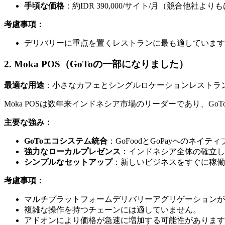
手頃な価格
：約IDR 390,000/サイト/月（競合他社よ
考慮事項：
デリバリーに重点を置くレストランに最も適しています
2. Moka POS（GoToの一部になりました）
最適な用途
：小さなカフェとシングルロケーションレストラ
Moka POSは数年来インドネシア市場のリーダーであり、G
主要な強み：
GoToエコシステム統合
：GoFoodとGoPayへのネイテ
強力なローカルプレゼンス
：インドネシア全体の確立し
シンプルなセットアップ
：新しいビジネスをすぐに稼働
考慮事項：
マルチプラットフォームデリバリーアグリゲーションが
複雑な操作を持つチェーンには適していません。
アドオンにより価格が急速に増加する可能性があります