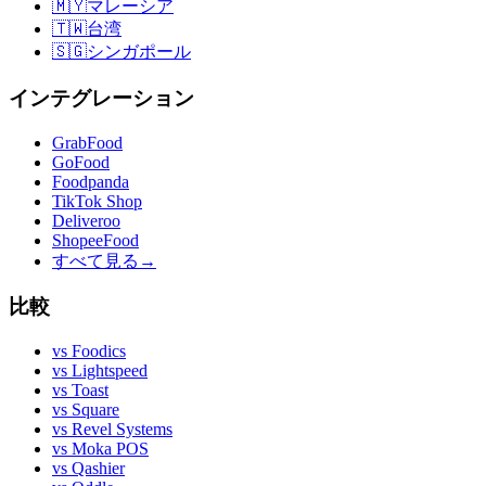
🇲🇾
マレーシア
🇹🇼
台湾
🇸🇬
シンガポール
インテグレーション
GrabFood
GoFood
Foodpanda
TikTok Shop
Deliveroo
ShopeeFood
すべて見る
→
比較
vs
Foodics
vs
Lightspeed
vs
Toast
vs
Square
vs
Revel Systems
vs
Moka POS
vs
Qashier