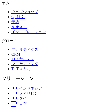
オムニ
ウェブショップ
QR注文
予約
キオスク
インテグレーション
グロース
アナリティクス
CRM
ロイヤルティ
マーケティング
TikTok Shop
ソリューション
🇮🇩
インドネシア
🇵🇭
フィリピン
🇹🇭
タイ
🇯🇵
日本