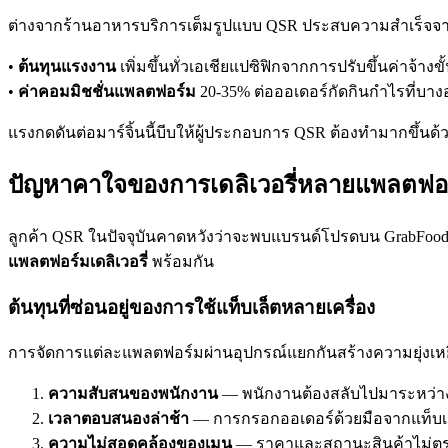
ต่างจากร้านอาหารบริการเต็มรูปแบบ QSR ประสบความสำเร็จจ
•
ต้นทุนแรงงาน
เพิ่มขึ้นทั่วเอเชียแปซิฟิกจากการปรับขึ้นค่าจ้างขั
•
ค่าคอมมิชชั่นแพลตฟอร์ม
20-35% ต่อออเดอร์กัดกินกำไรที่บางอย
แรงกดดันต่อมาร์จิ้นนี้บีบให้ผู้ประกอบการ QSR ต้องทำมากขึ้นด
ปัญหาคาใจของการเดลิเวอรี่หลายแพลตฟอ
ลูกค้า QSR ในปัจจุบันคาดหวังว่าจะพบแบรนด์โปรดบน GrabFood, 
แพลตฟอร์มเดลิเวอรี่
พร้อมกัน
ต้นทุนที่ซ่อนอยู่ของการใช้แท็บเล็ตหลายเครื่อง
การจัดการแต่ละแพลตฟอร์มผ่านอุปกรณ์แยกกันสร้างความยุ่งเห
ความสับสนของพนักงาน
— พนักงานต้องสลับไปมาระหว่างแ
เวลาตอบสนองล่าช้า
— การกรอกออเดอร์ด้วยมือจากแท็บเล
ความไม่สอดคล้องของเมนู
— ราคาและสถานะสินค้าไม่ตรง