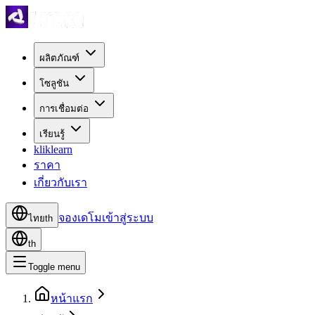
ผลิตภัณฑ์
โซลูชัน
การเชื่อมต่อ
เรียนรู้
kliklearn
ราคา
เกี่ยวกับเรา
จองเดโม
เข้าสู่ระบบ
ไทย
th
th
Toggle menu
หน้าแรก