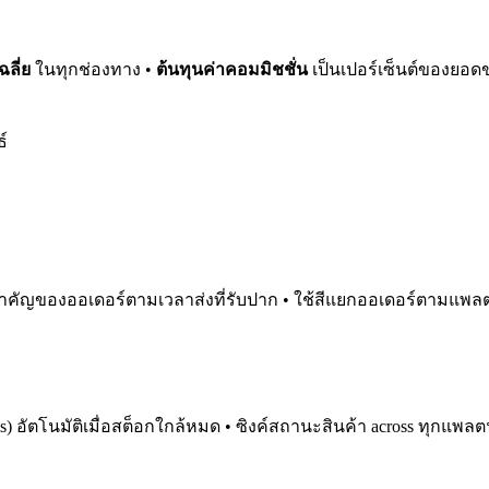
ฉลี่ย
ในทุกช่องทาง •
ต้นทุนค่าคอมมิชชั่น
เป็นเปอร์เซ็นต์ของยอ
ธ์
ำคัญของออเดอร์ตามเวลาส่งที่รับปาก • ใช้สีแยกออเดอร์ตามแพลต
ems) อัตโนมัติเมื่อสต็อกใกล้หมด • ซิงค์สถานะสินค้า across ทุกแพ