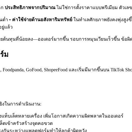
าก
ประสิทธิภาพจากปริมาณ
ไม่ใช่การตั้งราคาแบบพรีเมียม ตัวเลข
้นต่ำ •
ค่าใช้จ่ายด้านอสังหาริมทรัพย์
ในทำเลศักยภาพยังคงพุ่งสูงขึ
ู่แล้ว
้วยต้นทุนที่น้อยลง—ออเดอร์มากขึ้น รอบการหมุนเวียนเร็วขึ้น ข้
ร์ม
Foodpanda, GoFood, ShopeeFood และเริ่มมีมากขึ้นบน TikTok Sh
ยิงในการดำเนินงาน:
ท็บเล็ตหลายเครื่อง เพิ่มโอกาสเกิดความผิดพลาดในออเดอร์
็ตเข้าครัวสร้างจุดคอขวด
กันระหว่างแพลตฟอร์มทำให้ลูกค้าผิดหวัง