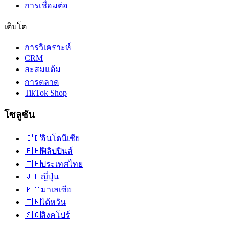
การเชื่อมต่อ
เติบโต
การวิเคราะห์
CRM
สะสมแต้ม
การตลาด
TikTok Shop
โซลูชัน
🇮🇩
อินโดนีเซีย
🇵🇭
ฟิลิปปินส์
🇹🇭
ประเทศไทย
🇯🇵
ญี่ปุ่น
🇲🇾
มาเลเซีย
🇹🇼
ไต้หวัน
🇸🇬
สิงคโปร์